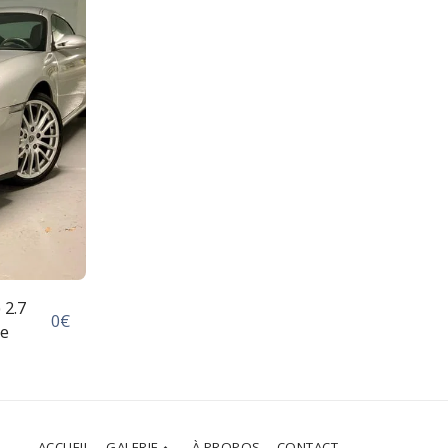
 2.7
0
€
ue
ACCUEIL
GALERIE
À PROPOS
CONTACT