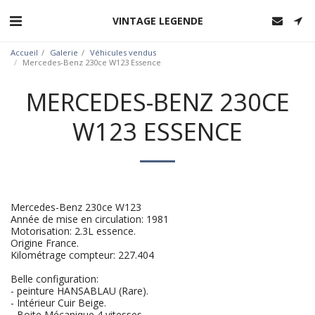
VINTAGE LEGENDE
Accueil
Galerie
Véhicules vendus
Mercedes-Benz 230ce W123 Essence
MERCEDES-BENZ 230CE
W123 ESSENCE
Mercedes-Benz 230ce W123
Année de mise en circulation: 1981
Motorisation: 2.3L essence.
Origine France.
Kilométrage compteur: 227.404
Belle configuration:
- peinture HANSABLAU (Rare).
- Intérieur Cuir Beige.
- Boite Mécanique 4 vitesses.