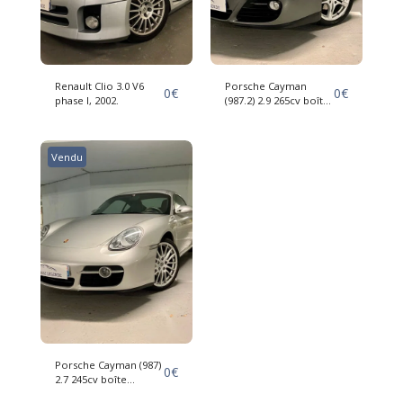
Renault Clio 3.0 V6
Porsche Cayman
0
€
0
€
phase I, 2002.
(987.2) 2.9 265cv boîte
Mécanique, 10/2009,
État Exceptionnel.
Vendu
Porsche Cayman (987)
0
€
2.7 245cv boîte
Mécanique