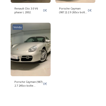
Renault Clio 3.0 V6
Porsche Cayman
0
€
0
€
phase I, 2002.
(987.2) 2.9 265cv boîte
Mécanique, 10/2009,
État Exceptionnel.
Vendu
Porsche Cayman (987)
0
€
2.7 245cv boîte
Mécanique